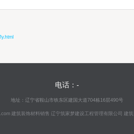
.html
电话：-
地址：辽宁省鞍山市铁东区建国大道704栋16层490号
.com
建筑装饰材料销售
辽宁筑家梦建设工程管理有限公司
建筑