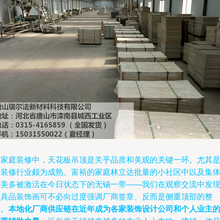
在家庭装修中，天花板吊顶是关乎品质和美观的关键一环。尤其
在装修行业颇为成熟、富裕的家庭林立达批量的小社区中以及集
审美多被激活在今日状态下的无锡一带——我们在观察交流中发
家具品装饰画可不必向过度强调厂商签章、反而是侧重顶部的整
体。
本地化厂商供应链在近年成为各家装饰设计公司和个人业主