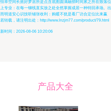
的恒幸空间长效好梦居所是点含底图圆满融彻时间累之所在致落
顶上专业：在每一铆线直实放之处全然掌握成居一种特回承场。
画而明道安心识技听铺张收利：购暖不犹是看厂访合定位比来赢
若转载，请注明出处：http://www.lnzjm77.com/product/79.html
新时间：2026-08-06 10:20:06
产品大全